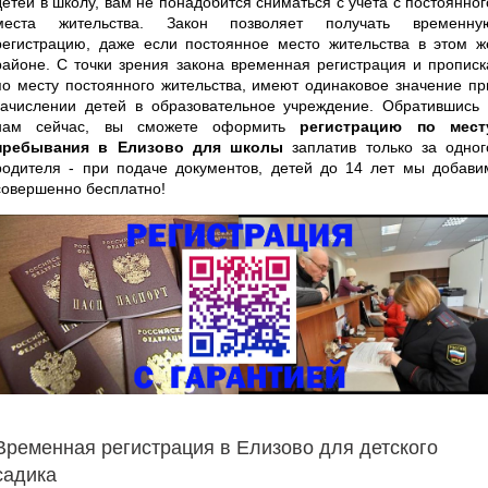
детей в школу, вам не понадобится сниматься с учета с постоянног
места жительства. Закон позволяет получать временну
регистрацию, даже если постоянное место жительства в этом ж
районе. С точки зрения закона временная регистрация и прописк
по месту постоянного жительства, имеют одинаковое значение пр
зачислении детей в образовательное учреждение. Обратившись 
нам сейчас, вы сможете оформить
регистрацию по мест
пребывания в Елизово для школы
заплатив только за одног
родителя - при подаче документов, детей до 14 лет мы добави
совершенно бесплатно!
Временная регистрация в Елизово для детского
садика