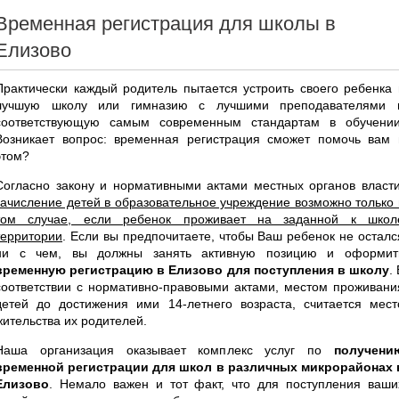
Временная регистрация для школы в
Елизово
Практически каждый родитель пытается устроить своего ребенка 
лучшую школу или гимназию с лучшими преподавателями 
соответствующую самым современным стандартам в обучении
Возникает вопрос: временная регистрация сможет помочь вам 
этом?
Согласно закону и нормативными актами местных органов власти
зачисление детей в образовательное учреждение возможно только 
том случае, если ребенок проживает на заданной к школ
территории
. Если вы предпочитаете, чтобы Ваш ребенок не осталс
ни с чем, вы должны занять активную позицию и оформит
временную регистрацию в Елизово для поступления в школу
.
соответствии с нормативно-правовыми актами, местом проживани
детей до достижения ими 14-летнего возраста, считается мест
жительства их родителей.
Наша организация оказывает комплекс услуг по
получени
временной регистрации для школ в различных микрорайонах 
Елизово
. Немало важен и тот факт, что для поступления ваши