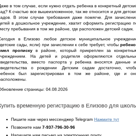
Даже в том случае, если нужно отдать ребенка в конкретный детски
сад? К счастью все вышеизложенное, так же относится и для детски
садов. В этом случае требования даже помягче. Для зачислени
детей в дошкольное учреждение, хватит оформить регистрацию п
месту пребывания в том же районе, где расположен детский садик.
Сегодня в Елизово любое детское муниципальное учреждени
(детские сады, ясли) при зачислении к себе требует, чтобы
ребено
имел прописку
в районе, который прикреплен за конкретны
учреждением. На детей и родителя оформляются отдельны
свидетельства, вместо паспорта у ребенка вносятся данные и
свидетельства о рождении .Детским садам достаточно, чтоб
ребенок был зарегистрирован в том же районе, где и он
расположены.
Обновление страницы: 04.08.2026
Купить временную регистрацию в Елизово для школ
Пишите нам через мессенджер Telegram
Нажмите тут
Позвоните нам
7-937-796-30-96
Напишите нам письмо на электронную почту