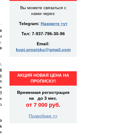
Вы можете связаться с
нами через:
Telegram:
Нажмите тут
в
Тел:
7-937-796-30-96
и
.
Email:
в
kupi.propisku@gmail.com
,
в
е
АКЦИЯ НОВАЯ ЦЕНА НА
я
ПРОПИСКУ!
ь
Временная регистрация
 В
на до 3 мес.
я
о
от 7 000 руб.
Подробнее >>
ю
в
х